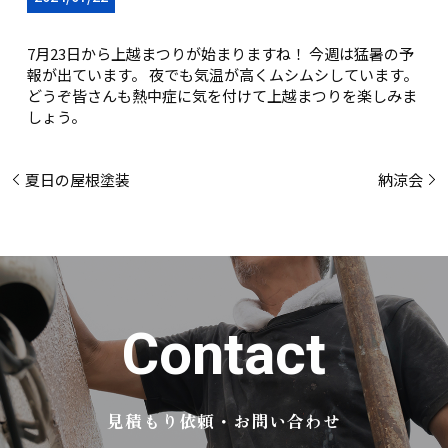
7月23日から上越まつりが始まりますね！ 今週は猛暑の予
報が出ています。 夜でも気温が高くムシムシしています。
どうぞ皆さんも熱中症に気を付けて上越まつりを楽しみま
しょう。
夏日の屋根塗装
納涼会
C
o
n
t
a
c
t
見積もり依頼・お問い合わせ