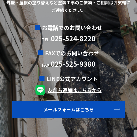
外壁・屋根の塗り替えなど塗装工事のご依頼・ご相談はお気軽に
ご連絡ください。
お電話でのお問い合わせ
025-524-8220
TEL.
FAXでのお問い合わせ
025-525-9380
FAX.
LINE公式アカウント
友だち追加はこちらから
メールフォームはこちら